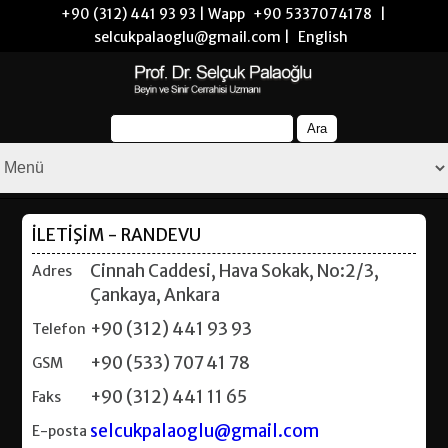
+90 (312) 441 93 93 | Wapp
+90 5337074178
|
selcukpalaoglu@gmail.com |
English
İLETİŞİM - RANDEVU
Cinnah Caddesi, Hava Sokak, No:2/3,
Adres
Çankaya, Ankara
+90 (312) 441 93 93
Telefon
+90 (533) 707 41 78
GSM
+90 (312) 441 11 65
Faks
selcukpalaoglu@gmail.com
E-posta