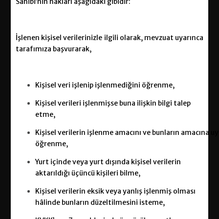
Sahibi’nin hakları aşağıdaki gibidir:
İşlenen kişisel verilerinizle ilgili olarak, mevzuat uyarınca
tarafımıza başvurarak,
Kişisel veri işlenip işlenmediğini öğrenme,
Kişisel verileri işlenmişse buna ilişkin bilgi talep
etme,
Kişisel
verilerin
işlenme
amacını
ve
bunların
amacına
u
öğrenme,
Yurt içinde veya yurt dışında kişisel verilerin
aktarıldığı üçüncü kişileri bilme,
Kişisel verilerin eksik veya yanlış işlenmiş olması
hâlinde bunların düzeltilmesini isteme,