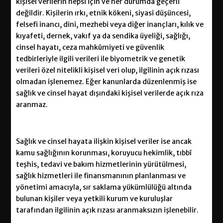
kişisel verilerin hepsi için ve her durumda geçerli
değildir. Kişilerin ırkı, etnik kökeni, siyasi düşüncesi,
felsefi inancı, dini, mezhebi veya diğer inançları, kılık ve
kıyafeti, dernek, vakıf ya da sendika üyeliği, sağlığı,
cinsel hayatı, ceza mahkûmiyeti ve güvenlik
tedbirleriyle ilgili verileri ile biyometrik ve genetik
verileri özel nitelikli kişisel veri olup, ilgilinin açık rızası
olmadan işlenemez. Eğer kanunlarda düzenlenmiş ise
sağlık ve cinsel hayat dışındaki kişisel verilerde açık rıza
aranmaz.
Sağlık ve cinsel hayata ilişkin kişisel veriler ise ancak
kamu sağlığının korunması, koruyucu hekimlik, tıbbî
teşhis, tedavi ve bakım hizmetlerinin yürütülmesi,
sağlık hizmetleri ile finansmanının planlanması ve
yönetimi amacıyla, sır saklama yükümlülüğü altında
bulunan kişiler veya yetkili kurum ve kuruluşlar
tarafından ilgilinin açık rızası aranmaksızın işlenebilir.